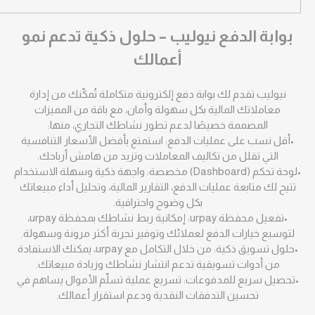
بوابة الدفع نيوليب – حلول ذكية تدعم نمو
أعمالك
نيوليب تقدم لك بوابة دفع إلكترونية متكاملة تُمكّنك من إدارة
معاملاتك المالية بكل سهولة وأمان، مع باقة من المميزات
المصممة خصيصًا لدعم تطور نشاطك التجاري، منها:
•أقل نسب على عمليات الدفع: استمتع بأفضل الأسعار التنافسية
التي تقلل من تكاليف المعاملات وتزيد من هامش أرباحك.
•لوحة تحكم (Dashboard) مخصصة: واجهة ذكية وسهلة الاستخدام
تتيح لك متابعة عمليات الدفع، التقارير المالية، وتحليل أداء مبيعاتك
بكل وضوح واحترافية.
•تفعيل محفظة urpay: إمكانية ربط نشاطك بمحفظة urpay،
لتوسيع خيارات الدفع لعملائك وتوفير تجربة أكثر مرونة وسهولة.
•حلول تسويق ذكية: من خلال التكامل مع urpay، يمكنك الاستفادة
من أدوات تسويقية تدعم انتشار نشاطك وزيادة مبيعاتك.
•تحصيل سريع للمدفوعات: تسريع عملية تسلّم الأموال يساهم في
تحسين التدفقات النقدية ودعم استقرار أعمالك.